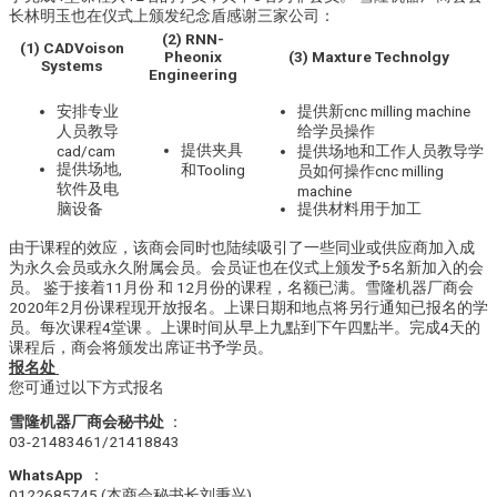
长林明玉也在仪式上颁发纪念盾感谢三家公司：
(2) RNN-
(1) CADVoison
Pheonix
(3) Maxture Technolgy
Systems
Engineering
安排专业
提供新cnc milling machine
人员教导
给学员操作
提供夹具
cad/cam
提供场地和工作人员教导学
提供场地,
和Tooling
员如何操作cnc milling
软件及电
machine
脑设备
提供材料用于加工
由于课程的效应，该商会同时也陆续吸引了一些同业或供应商加入成
为永久会员或永久附属会员。会员证也在仪式上颁发予5名新加入的会
员。 鉴于接着11月份 和 12月份的课程，名额已满。雪隆机器厂商会
2020年2月份课程现开放报名。上课日期和地点将另行通知已报名的学
员。每次课程4堂课 。上课时间从早上九點到下午四點半。完成4天的
课程后，商会将颁发出席证书予学员。
报名处
您可通过以下方式报名
雪隆机器厂商会秘书处
：
03-21483461/21418843
WhatsApp
：
0122685745 (本商会秘书长刘秉兴)